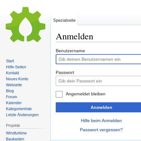
Spezialseite
Anmelden
Zur
Zur
Benutzername
Navigation
Suche
Start
springen
springen
Hilfe-Seiten
Passwort
Kontakt
Neues Konto
Webseite
Blog
Angemeldet bleiben
Forum
Kalender
Anmelden
Kategorienliste
Letzte Änderungen
Hilfe beim Anmelden
Projekte
Passwort vergessen?
Windturbine
Baukasten