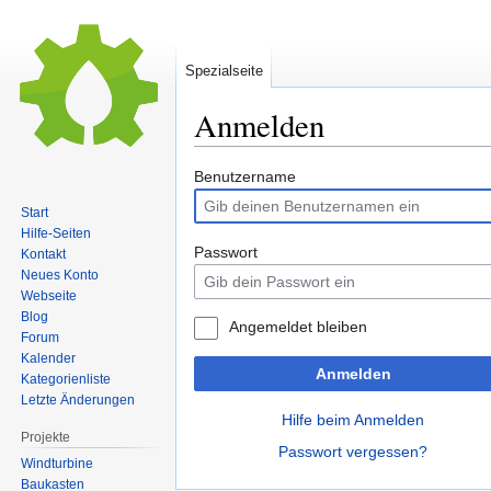
Spezialseite
Anmelden
Zur
Zur
Benutzername
Navigation
Suche
Start
springen
springen
Hilfe-Seiten
Passwort
Kontakt
Neues Konto
Webseite
Blog
Angemeldet bleiben
Forum
Kalender
Anmelden
Kategorienliste
Letzte Änderungen
Hilfe beim Anmelden
Projekte
Passwort vergessen?
Windturbine
Baukasten