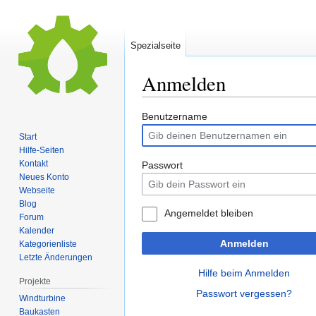
Spezialseite
Anmelden
Zur
Zur
Benutzername
Navigation
Suche
Start
springen
springen
Hilfe-Seiten
Kontakt
Passwort
Neues Konto
Webseite
Blog
Angemeldet bleiben
Forum
Kalender
Anmelden
Kategorienliste
Letzte Änderungen
Hilfe beim Anmelden
Projekte
Passwort vergessen?
Windturbine
Baukasten