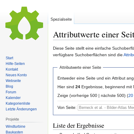
Spezialseite
Attributwerte einer Sei
Zur
Zur
Diese Seite stellt eine einfache Suchoberfl
Navigation
Suche
verfügbare Suchoberflächen sind die
Attri
Start
springen
springen
Hilfe-Seiten
Attributwerte einer Seite
Kontakt
Neues Konto
Entweder eine Seite und ein Attribut an
Webseite
Hier sind
24
Ergebnisse, beginnend mi
Blog
Forum
Zeige (vorherige 500 | nächste 500) (
20
Kalender
Kategorienliste
Von Seite:
Letzte Änderungen
Projekte
Liste der Ergebnisse
Windturbine
Baukasten