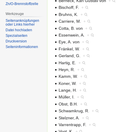
Berneck, Karl Gustav von
+
Zn/O-Brennstoffzelle
Bischoff, F.
+
Werkzeuge
Bruhns, K.
+
Seitenanknüpfungen
Carriere, M.
+
oder Links hierher
Cotta, B. von
+
Datei hochladen
Essenwein, A.
+
Spezialseiten
Druckversion
Eye, A. von
+
Seiten­informationen
Fränkel, W.
+
Gerland, G.
+
Hartig, E.
+
Heyn, R.
+
Kamm, W.
+
Koner, W.
+
Lange, H.
+
Müller, I.
+
Obst, B.H.
+
Schwamkrug, R.
+
Stelzner, A.
+
Varrentrapp, F.
+
Vogt, K.
+