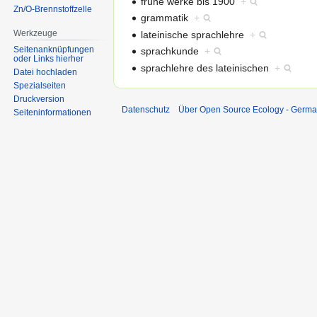
frühe werke bis 1900
+
Zn/O-Brennstoffzelle
grammatik
+
Werkzeuge
lateinische sprachlehre
+
Seitenanknüpfungen
sprachkunde
+
oder Links hierher
sprachlehre des lateinischen
+
Datei hochladen
Spezialseiten
Druckversion
Datenschutz
Über Open Source Ecology - Germ
Seiten­informationen