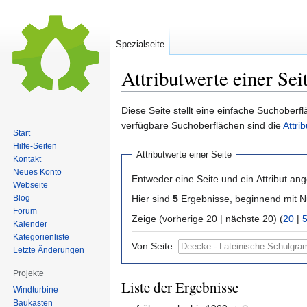
Spezialseite
Attributwerte einer Sei
Zur
Zur
Diese Seite stellt eine einfache Suchoberfl
Navigation
Suche
verfügbare Suchoberflächen sind die
Attri
Start
springen
springen
Hilfe-Seiten
Attributwerte einer Seite
Kontakt
Neues Konto
Entweder eine Seite und ein Attribut an
Webseite
Hier sind
5
Ergebnisse, beginnend mit
Blog
Forum
Zeige (vorherige 20 | nächste 20) (
20
|
Kalender
Kategorienliste
Von Seite:
Letzte Änderungen
Projekte
Liste der Ergebnisse
Windturbine
Baukasten