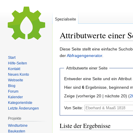
Spezialseite
Attributwerte einer S
Zur
Zur
Diese Seite stellt eine einfache Sucho
Navigation
Suche
der
Abfragengenerator
.
Start
springen
springen
Hilfe-Seiten
Attributwerte einer Seite
Kontakt
Neues Konto
Entweder eine Seite und ein Attribut
Webseite
Blog
Hier sind
6
Ergebnisse, beginnend 
Forum
Zeige (vorherige 20 | nächste 20) (
2
Kalender
Kategorienliste
Von Seite:
Letzte Änderungen
Projekte
Liste der Ergebnisse
Windturbine
Baukasten