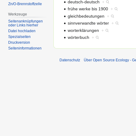
deutsch-deutsch
+
Zn/O-Brennstoffzelle
frühe werke bis 1900
+
Werkzeuge
gleichbedeutungen
+
Seitenanknüpfungen
sinnverwandte wörter
+
oder Links hierher
worterklärungen
+
Datei hochladen
Spezialseiten
wörterbuch
+
Druckversion
Seiten­informationen
Datenschutz
Über Open Source Ecology - 