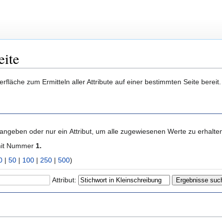
eite
berfläche zum Ermitteln aller Attribute auf einer bestimmten Seite bere
 angeben oder nur ein Attribut, um alle zugewiesenen Werte zu erhalte
mit Nummer
1.
0
|
50
|
100
|
250
|
500
)
Attribut: