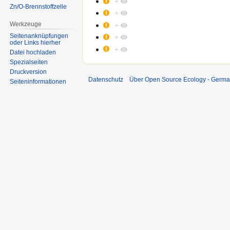
+
Zn/O-Brennstoffzelle
+
Werkzeuge
+
Seitenanknüpfungen
+
oder Links hierher
+
Datei hochladen
Spezialseiten
Druckversion
Datenschutz
Über Open Source Ecology - Germ
Seiten­informationen