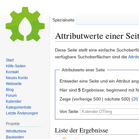
Spezialseite
Attributwerte einer Sei
Zur
Zur
Diese Seite stellt eine einfache Suchoberfl
Navigation
Suche
verfügbare Suchoberflächen sind die
Attri
Start
springen
springen
Hilfe-Seiten
Attributwerte einer Seite
Kontakt
Neues Konto
Entweder eine Seite und ein Attribut an
Webseite
Hier sind
5
Ergebnisse, beginnend mit
Blog
Forum
Zeige (vorherige 500 | nächste 500) (
20
Kalender
Kategorienliste
Von Seite:
Letzte Änderungen
Projekte
Liste der Ergebnisse
Windturbine
Baukasten