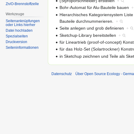
(Styroporschneider) erstellen
+
Zn/O-Brennstoffzelle
Bohr-Automat für Alu-Bauteile bauen
+
Werkzeuge
Hierarchisches Kategoriensystem Liste 
Bauteile durchnummerieren.
+
Seitenanknüpfungen
oder Links hierher
Seite anlegen und grob definieren
+
Datei hochladen
Sketchup-Library bereitstellen
+
Spezialseiten
für Lineartrieb (proof-of-concept) Kons
Druckversion
Seiten­informationen
für das Holz-Set (Solartrockner) Konstr
in Sketchup zeichnen und Teile als Ske
Datenschutz
Über Open Source Ecology - Germ