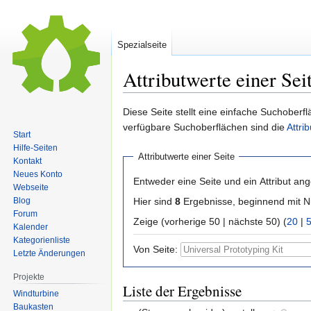
Spezialseite
Attributwerte einer Sei
Zur
Zur
Diese Seite stellt eine einfache Suchoberfl
Navigation
Suche
verfügbare Suchoberflächen sind die
Attri
Start
springen
springen
Hilfe-Seiten
Attributwerte einer Seite
Kontakt
Neues Konto
Entweder eine Seite und ein Attribut an
Webseite
Hier sind
8
Ergebnisse, beginnend mit
Blog
Forum
Zeige (vorherige 50 | nächste 50) (
20
|
Kalender
Kategorienliste
Von Seite:
Letzte Änderungen
Projekte
Liste der Ergebnisse
Windturbine
Baukasten