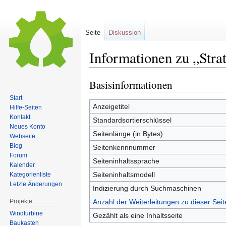
Seite
Diskussion
Informationen zu „Stra
Basisinformationen
Zur
Zur
Navigation
Suche
Start
springen
springen
Anzeigetitel
Hilfe-Seiten
Kontakt
Standardsortierschlüssel
Neues Konto
Seitenlänge (in Bytes)
Webseite
Blog
Seitenkennnummer
Forum
Seiteninhaltssprache
Kalender
Seiteninhaltsmodell
Kategorienliste
Letzte Änderungen
Indizierung durch Suchmaschinen
Projekte
Anzahl der Weiterleitungen zu dieser Seit
Windturbine
Gezählt als eine Inhaltsseite
Baukasten