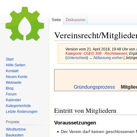
Seite
Diskussion
Vereinsrecht/Mitgliede
Version vom 21. April 2018, 19:48 Uhr von
Kategorie:-OSEG 308 - Rechtswesen
; Erg
(
Unterschied
)
← Abfassung vorher
| Jetzig
Start
Hilfe-Seiten
Kontakt
Zur
Zur
Neues Konto
Navigation
Suche
Webseite
springen
springen
Gründungsprozess
Mitglie
Blog
Forum
Kalender
Kategorienliste
Eintritt von Mitgliedern
Letzte Änderungen
Projekte
Voraussetzungen
Windturbine
Der Verein darf keinen geschlossenen 
Baukasten