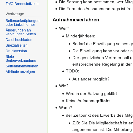
Die Satzung kann bestimmen, wer Mitgli
Zn/O-Brennstoffzelle
Die Form des Ausnahmeantrags ist fre
Werkzeuge
Aufnahmeverfahren
Seitenanknüpfungen
oder Links hierher
Wer?
Änderungen an
verknüpften Seiten
Minderjährigen:
Datei hochladen
Bedarf die Einwilligung seines g
Spezialseiten
Die Einwilligung kann vor oder 
Druckversion
Stete
Der gesetzlichen Vertreter soll
Seitenverknüpfung
entsprechende Regelung in der S
Seiten­informationen
TODO:
Attribute anzeigen
Ausländer möglich?
Wie?
Wird in der Satzung geklärt.
Keine Aufnahme
pflicht
.
Wann?
der Zeitpunkt des Erwerbs des Mitg
Z.B: Die Die Mitgliedschaft ist 
angenommen ist. Die Mitteilung 