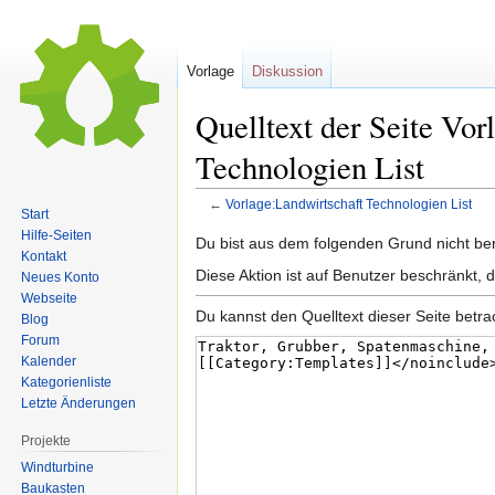
Vorlage
Diskussion
Quelltext der Seite Vor
Technologien List
←
Vorlage:Landwirtschaft Technologien List
Start
Hilfe-Seiten
Zur
Zur
Du bist aus dem folgenden Grund nicht bere
Kontakt
Navigation
Suche
Diese Aktion ist auf Benutzer beschränkt, 
Neues Konto
springen
springen
Webseite
Du kannst den Quelltext dieser Seite betr
Blog
Forum
Kalender
Kategorienliste
Letzte Änderungen
Projekte
Windturbine
Baukasten