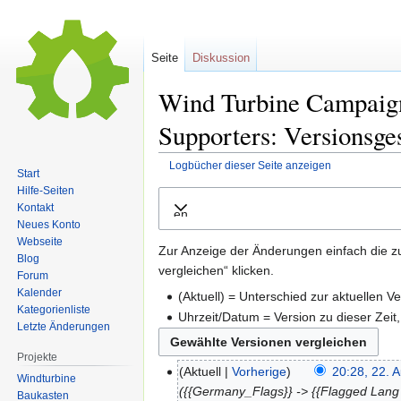
Seite
Diskussion
Wind Turbine Campaig
Supporters: Versionsge
Logbücher dieser Seite anzeigen
Start
Hilfe-Seiten
Zur
Zur
Kontakt
Ausklappen
Navigation
Suche
Neues Konto
springen
springen
Webseite
Zur Anzeige der Änderungen einfach die z
Blog
vergleichen“ klicken.
Forum
Kalender
(Aktuell) = Unterschied zur aktuellen V
Kategorienliste
Uhrzeit/Datum = Version zu dieser Zei
Letzte Änderungen
Projekte
Aktuell
Vorherige
20:28, 22. 
Windturbine
{{Germany_Flags}} -> {{Flagged Lang 
Baukasten