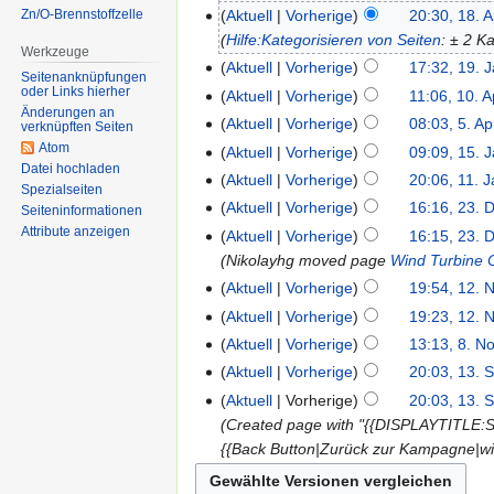
Zn/O-Brennstoffzelle
Aktuell
Vorherige
20:30, 18. 
Hilfe:Kategorisieren von Seiten
: ± 2 K
Werkzeuge
Aktuell
Vorherige
17:32, 19. 
Seitenanknüpfungen
oder Links hierher
Aktuell
Vorherige
11:06, 10. A
Änderungen an
Aktuell
Vorherige
08:03, 5. Ap
verknüpften Seiten
Atom
Aktuell
Vorherige
09:09, 15. 
Datei hochladen
Aktuell
Vorherige
20:06, 11. 
Spezialseiten
Aktuell
Vorherige
16:16, 23. 
Seiten­informationen
Attribute anzeigen
Aktuell
Vorherige
16:15, 23. 
Nikolayhg moved page
Wind Turbine
Aktuell
Vorherige
19:54, 12. 
Aktuell
Vorherige
19:23, 12. 
Aktuell
Vorherige
13:13, 8. N
Aktuell
Vorherige
20:03, 13. 
Aktuell
Vorherige
20:03, 13. 
Created page with "{{DISPLAYTITLE:S
{{Back Button|Zurück zur Kampagne|wik