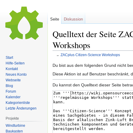
Seite
Diskussion
Quelltext der Seite ZA
Workshops
←
ZACplus Citizen-Science Workshops
Start
Hilfe-Seiten
Zur
Zur
Du bist aus dem folgenden Grund nicht bere
Kontakt
Navigation
Suche
Diese Aktion ist auf Benutzer beschränkt, 
Neues Konto
springen
springen
Webseite
Du kannst den Quelltext dieser Seite betr
Blog
Forum
Kalender
Kategorienliste
Letzte Änderungen
Projekte
Windturbine
Baukasten