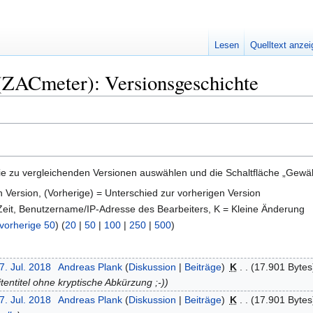
Lesen
Quelltext anze
(ZACmeter): Versionsgeschichte
e zu vergleichenden Versionen auswählen und die Schaltfläche „Gewähl
en Version, (Vorherige) = Unterschied zur vorherigen Version
 Zeit, Benutzername/IP-Adresse des Bearbeiters, K = Kleine Änderung
vorherige 50
) (
20
|
50
|
100
|
250
|
500
)
7. Jul. 2018
‎
Andreas Plank
Diskussion
Beiträge
‎
K
17.901 Bytes
itentitel ohne kryptische Abkürzung ;-)
7. Jul. 2018
‎
Andreas Plank
Diskussion
Beiträge
‎
K
17.901 Bytes