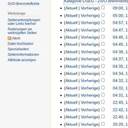
Kategorie:OSEG - Zn/O Brennstoffz
Zn/O-Brennstoffzelle
Aktuell
Vorherige
09:00, 1
Werkzeuge
Aktuell
Vorherige
05:00, 
Seitenanknüpfungen
Aktuell
Vorherige
04:57, 
oder Links hierher
Änderungen an
Aktuell
Vorherige
04:47, 
verknüpften Seiten
Aktuell
Vorherige
04:46, 
Atom
Datei hochladen
Aktuell
Vorherige
04:45, 
Spezialseiten
Aktuell
Vorherige
04:38, 
Seiten­informationen
Aktuell
Vorherige
04:37, 
Attribute anzeigen
Aktuell
Vorherige
04:35, 
Aktuell
Vorherige
04:34, 
Aktuell
Vorherige
04:32, 
Aktuell
Vorherige
04:32, 
Aktuell
Vorherige
04:31, 
Aktuell
Vorherige
22:45, 
Aktuell
Vorherige
22:42, 
Aktuell
Vorherige
22:40, 
Aktuell
Vorherige
20:20, 