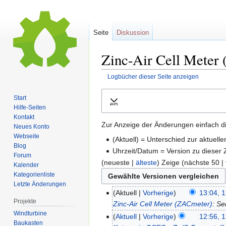
Seite
Diskussion
Zinc-Air Cell Meter 
Logbücher dieser Seite anzeigen
Zur
Zur
Start
Ausklappen
Navigation
Suche
Hilfe-Seiten
springen
springen
Kontakt
Zur Anzeige der Änderungen einfach di
Neues Konto
Webseite
(Aktuell) = Unterschied zur aktuell
Blog
Uhrzeit/Datum = Version zu dieser
Forum
(neueste |
älteste
) Zeige (nächste 50 |
Kalender
Kategorienliste
Letzte Änderungen
Aktuell
Vorherige
13:04, 1
Projekte
Zinc-Air Cell Meter (ZACmeter)
: Se
Windturbine
Aktuell
Vorherige
12:56, 1
Baukasten