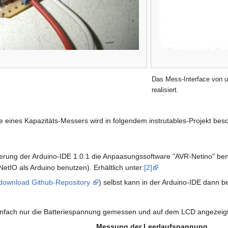
Das Mess-Interface von u
realisiert.
 eines Kapazitäts-Messers wird in folgendem instrutables-Projekt bes
terung der Arduino-IDE 1.0.1 die Anpaasungssoftware "AVR-Netino" benö
tIO als Arduino benutzen). Erhältlich unter:
[2]
download Github-Repository
) selbst kann in der Arduino-IDE dann 
 einfach nur die Batteriespannung gemessen und auf dem LCD angezeigt
Messung der Leerlaufspannung