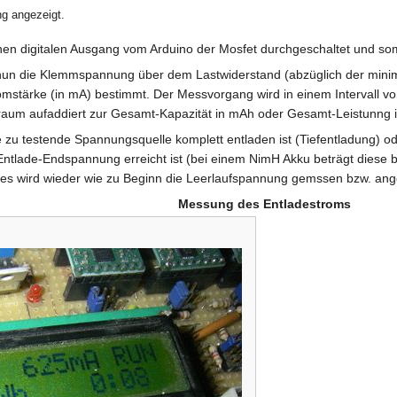
ng angezeigt.
inen digitalen Ausgang vom Arduino der Mosfet durchgeschaltet und so
 nun die Klemmspannung über dem Lastwiderstand (abzüglich der min
stärke (in mA) bestimmt. Der Messvorgang wird in einem Intervall vo
traum aufaddiert zur Gesamt-Kapazität in mAh oder Gesamt-Leistunng
ie zu testende Spannungsquelle komplett entladen ist (Tiefentladung) 
ntlade-Endspannung erreicht ist (bei einem NimH Akku beträgt diese b
 es wird wieder wie zu Beginn die Leerlaufspannung gemssen bzw. ang
Messung des Entladestroms