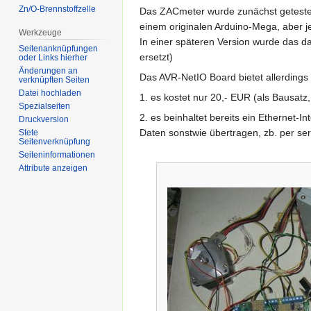
Zn/O-Brennstoffzelle
Das ZACmeter wurde zunächst getestet
einem originalen Arduino-Mega, aber j
Werkzeuge
In einer späteren Version wurde das 
Seitenanknüpfungen
ersetzt)
oder Links hierher
Änderungen an
Das AVR-NetIO Board bietet allerdings 
verknüpften Seiten
Datei hochladen
1. es kostet nur 20,- EUR (als Bausatz, b
Spezialseiten
2. es beinhaltet bereits ein Ethernet-
Druckversion
Daten sonstwie übertragen, zb. per serie
Stete
Seitenverknüpfung
Seiten­informationen
Attribute anzeigen