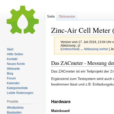
Seite
Diskussion
Zinc-Air Cell Meter
Version vom 17. Juli 2018, 13:04 Uhr 
Abkürzung ;-))
(
Unterschied
)
← Abfassung vorher
| Je
Start
Hilfe-Seiten
Kontakt
Zur
Zur
Das ZACmeter - Messung der 
Neues Konto
Navigation
Suche
Webseite
Das ZACmeter ist ein Teilprojekt der
Zn
springen
springen
Blog
Forum
Ergänzend zum Testsystem wird auch e
Kalender
bestimmen lässt und z.B. Entladungsku
Kategorienliste
Letzte Änderungen
Hardware
Projekte
Windturbine
Mainboard
Baukasten