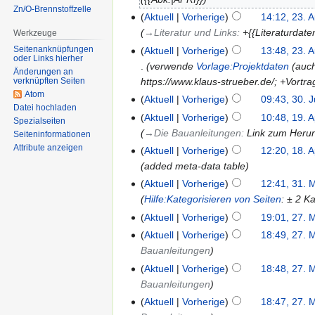
Zn/O-Brennstoffzelle
Aktuell
Vorherige
14:12, 23. 
→‎Literatur und Links
:
+{{Literaturdate
Werkzeuge
Seitenanknüpfungen
Aktuell
Vorherige
13:48, 23. 
oder Links hierher
verwende
Vorlage:Projektdaten
(auch
Änderungen an
https://www.klaus-strueber.de/; +Vortra
verknüpften Seiten
Atom
Aktuell
Vorherige
09:43, 30. 
Datei hochladen
Aktuell
Vorherige
10:48, 19. 
Spezialseiten
→‎Die Bauanleitungen
:
Link zum Herun
Seiten­informationen
Attribute anzeigen
Aktuell
Vorherige
12:20, 18. 
added meta-data table
Aktuell
Vorherige
12:41, 31. 
Hilfe:Kategorisieren von Seiten
: ± 2 K
Aktuell
Vorherige
19:01, 27. 
Aktuell
Vorherige
18:49, 27. 
Bauanleitungen
Aktuell
Vorherige
18:48, 27. 
Bauanleitungen
Aktuell
Vorherige
18:47, 27. 