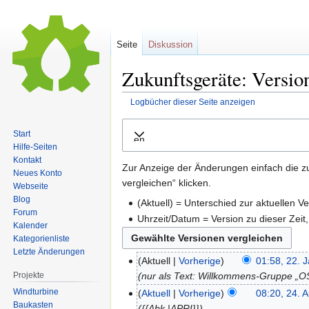
Seite
Diskussion
Zukunftsgeräte: Versio
Logbücher dieser Seite anzeigen
Zur
Zur
Start
Ausklappen
Navigation
Suche
Hilfe-Seiten
springen
springen
Kontakt
Zur Anzeige der Änderungen einfach die z
Neues Konto
vergleichen“ klicken.
Webseite
Blog
(Aktuell) = Unterschied zur aktuellen V
Forum
Uhrzeit/Datum = Version zu dieser Zei
Kalender
Kategorienliste
Letzte Änderungen
Aktuell
Vorherige
01:58, 22. 
nur als Text: Willkommens-Gruppe „
Projekte
Windturbine
Aktuell
Vorherige
08:20, 24. 
Baukasten
{{Abk.|APRI}}