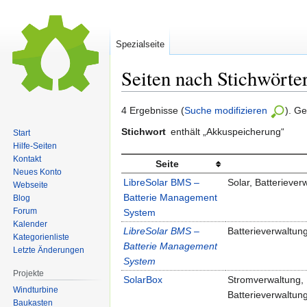
Spezialseite
Seiten nach Stichwörte
Zur
Zur
4 Ergebnisse (
Suche modifizieren
). G
Navigation
Suche
Stichwort
enthält „Akkuspeicherung“
Start
springen
springen
Hilfe-Seiten
Kontakt
Seite
Neues Konto
LibreSolar BMS –
Solar, Batterieverw
Webseite
Batterie Management
Blog
Forum
System
Kalender
LibreSolar BMS –
Batterieverwaltung,
Kategorienliste
Batterie Management
Letzte Änderungen
System
Projekte
SolarBox
Stromverwaltung,
Windturbine
Batterieverwaltung,
Baukasten