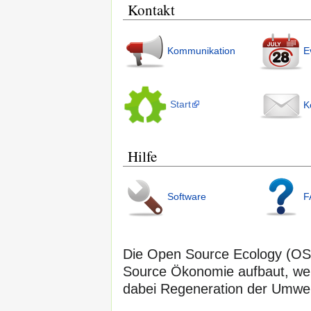
Kontakt
Kommunikation
E
Start
K
Hilfe
Software
F
Die Open Source Ecology (OS
Source Ökonomie aufbaut, welc
dabei Regeneration der Umwelt