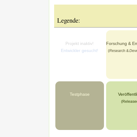
Legende:
Projekt inaktiv!
Forschung & En
Entwickler gesucht!
(
R
esearch &
D
ev
Testphase
Veröffentl
(Release