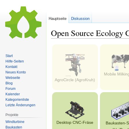
Hauptseite
Diskussion
Open Source Ecology 
Zur
Zur
Navigation
Suche
Start
springen
springen
Hilfe-Seiten
Kontakt
Neues Konto
Mobile Milkin
Webseite
AgroCircle (AgroKruh)
Blog
Forum
Kalender
Kategorienliste
Letzte Änderungen
Projekte
Windturbine
Desktop CNC-Fräse
Baukasten-
Baukasten