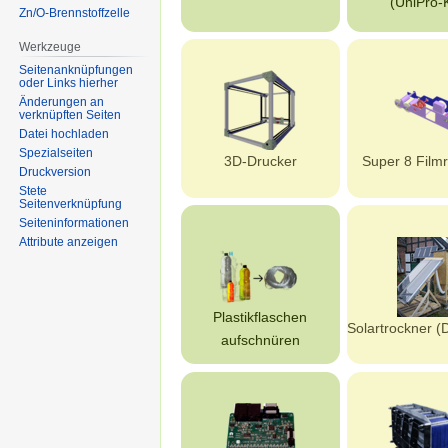
(UniPro-K
Zn/O-Brennstoffzelle
Werkzeuge
Seitenanknüpfungen
oder Links hierher
Änderungen an
verknüpften Seiten
Datei hochladen
Spezialseiten
3D-Drucker
Super 8 Filmr
Druckversion
Stete
Seitenverknüpfung
Seiten­informationen
Attribute anzeigen
Plastikflaschen
Solartrockner (
aufschnüren