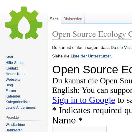
Seite
Diskussion
Open Source Ecology 
Zur
Zur
Du kannst einfach sagen, dass Du
die Vis
Navigation
Suche
Siehe die
Liste der Unterstützer
.
Start
springen
springen
Hilfe-Seiten
Kontakt
Neues Konto
Webseite
Blog
Forum
Kalender
Kategorienliste
Letzte Änderungen
Projekte
Windturbine
Baukasten