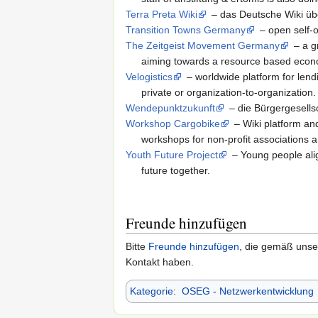
Terra Preta Wiki
– das Deutsche Wiki üb
Transition Towns Germany
– open self-o
The Zeitgeist Movement Germany
– a g
aiming towards a resource based econ
Velogistics
– worldwide platform for lendi
private or organization-to-organization.
Wendepunktzukunft
– die Bürgergesells
Workshop Cargobike
– Wiki platform an
workshops for non-profit associations a
Youth Future Project
– Young people ali
future together.
Freunde hinzufügen
Bitte
Freunde hinzufügen
, die gemäß uns
Kontakt haben.
Kategorie
:
OSEG - Netzwerkentwicklung