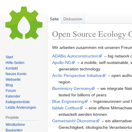
Seite
Diskussion
Open Source Ecology 
Zur
Zur
Wir arbeiten zusammen mit unseren Freu
Navigation
Suche
ADABio Autoconstruction
– big network 
Start
springen
springen
Apollo-NG
– a mobile, self-sustainable
Hilfe-Seiten
Kontakt
generation technology.
Neues Konto
Arctic Perspective Initiative
– open autho
Webseite
region.
Blog
Biomimicry Germany
– we integrate Nat
Forum
tested for billions of years.
Kalender
Blue Engineering
– Ingenieurinnen und 
Kategorienliste
Letzte Änderungen
fablab Cottbus
– eine offene Mitmachwer
entwickelt werden können.
Projekte
Gemeinwohl Ökonomie
– ein alternativ
Windturbine
Gerechtigkeit, ökologische Verantwort
Baukasten