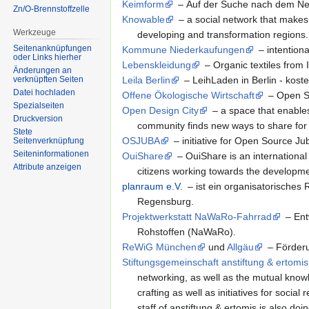
Keimform
– Auf der Suche nach dem Ne
Zn/O-Brennstoffzelle
Knowable
– a social network that makes 
Werkzeuge
developing and transformation regions.
Seitenanknüpfungen
Kommune Niederkaufungen
– intentio
oder Links hierher
Lebenskleidung
– Organic textiles from
Änderungen an
verknüpften Seiten
Leila Berlin
– LeihLaden in Berlin - ko
Datei hochladen
Offene Ökologische Wirtschaft
– Open S
Spezialseiten
Open Design City
– a space that enables
Druckversion
community finds new ways to share for o
Stete
OSJUBA
– initiative for Open Source J
Seitenverknüpfung
Seiten­informationen
OuiShare
– OuiShare is an international
Attribute anzeigen
citizens working towards the developme
planraum e.V.
– ist ein organisatorische
Regensburg.
Projektwerkstatt NaWaRo-Fahrrad
– En
Rohstoffen (NaWaRo).
ReWiG München
und
Allgäu
– Förder
Stiftungsgemeinschaft anstiftung & ertomis
networking, as well as the mutual kn
crafting as well as initiatives for socia
staff of anstiftung & ertomis is also doin