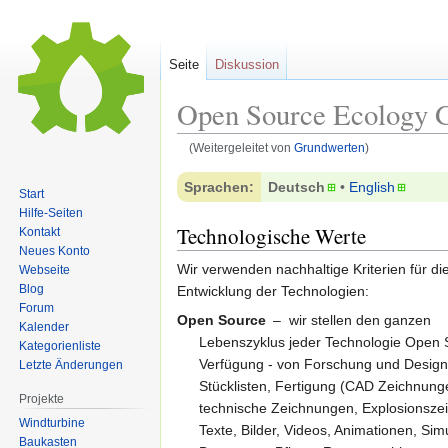
Seite
Diskussion
Open Source Ecology 
(Weitergeleitet von
Grundwerten
)
Zur
Zur
Sprachen:
Deutsch
• ‎
English
Start
Navigation
Suche
Hilfe-Seiten
springen
springen
Technologische Werte
Kontakt
Neues Konto
Wir verwenden nachhaltige Kriterien für di
Webseite
Blog
Entwicklung der Technologien:
Forum
Open Source
– wir stellen den ganzen
Kalender
Lebenszyklus jeder Technologie Open 
Kategorienliste
Verfügung - von Forschung und Design
Letzte Änderungen
Stücklisten, Fertigung (CAD Zeichnung
Projekte
technische Zeichnungen, Explosionsze
Windturbine
Texte, Bilder, Videos, Animationen, Sim
Baukasten