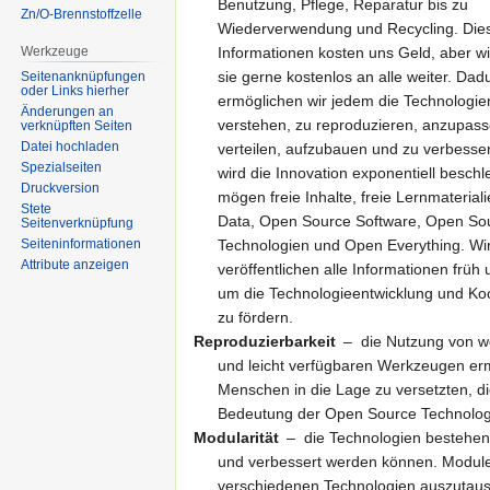
Benutzung, Pflege, Reparatur bis zu
Zn/O-Brennstoffzelle
Wiederverwendung und Recycling. Die
Werkzeuge
Informationen kosten uns Geld, aber w
sie gerne kostenlos an alle weiter. Dad
Seitenanknüpfungen
oder Links hierher
ermöglichen wir jedem die Technologie
Änderungen an
verstehen, zu reproduzieren, anzupass
verknüpften Seiten
Datei hochladen
verteilen, aufzubauen und zu verbesse
Spezialseiten
wird die Innovation exponentiell beschl
Druckversion
mögen freie Inhalte, freie Lernmaterial
Stete
Data, Open Source Software, Open So
Seitenverknüpfung
Technologien und Open Everything. Wi
Seiten­informationen
Attribute anzeigen
veröffentlichen alle Informationen früh
um die Technologieentwicklung und Ko
zu fördern.
Reproduzierbarkeit
– die Nutzung von w
und leicht verfügbaren Werkzeugen ermö
Menschen in die Lage zu versetzten, di
Bedeutung der Open Source Technolog
Modularität
– die Technologien bestehen a
und verbessert werden können. Module 
verschiedenen Technologien auszutausch