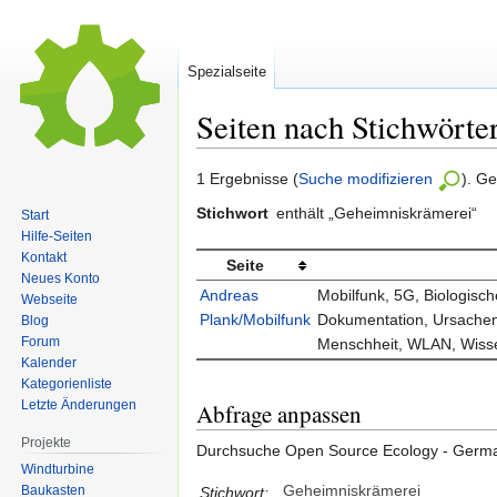
Spezialseite
Seiten nach Stichwörte
Zur
Zur
1 Ergebnisse (
Suche modifizieren
). G
Navigation
Suche
Stichwort
enthält „Geheimniskrämerei“
Start
springen
springen
Hilfe-Seiten
Kontakt
Seite
Neues Konto
Andreas
Mobilfunk, 5G, Biologisc
Webseite
Plank/Mobilfunk
Dokumentation, Ursachen
Blog
Forum
Menschheit, WLAN, Wisse
Kalender
Kategorienliste
Letzte Änderungen
Abfrage anpassen
Projekte
Durchsuche Open Source Ecology - Germ
Windturbine
Geheimniskrämerei
Baukasten
Stichwort: