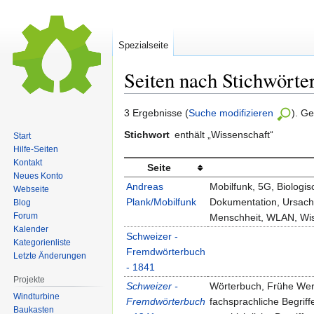
Spezialseite
Seiten nach Stichwörte
Zur
Zur
3 Ergebnisse (
Suche modifizieren
). G
Navigation
Suche
Stichwort
enthält „Wissenschaft“
Start
springen
springen
Hilfe-Seiten
Kontakt
Seite
Neues Konto
Andreas
Mobilfunk, 5G, Biologi
Webseite
Plank/Mobilfunk
Dokumentation, Ursach
Blog
Forum
Menschheit, WLAN, Wiss
Kalender
Schweizer -
Kategorienliste
Fremdwörterbuch
Letzte Änderungen
- 1841
Projekte
Schweizer -
Wörterbuch, Frühe Werk
Windturbine
Fremdwörterbuch
fachsprachliche Begrif
Baukasten