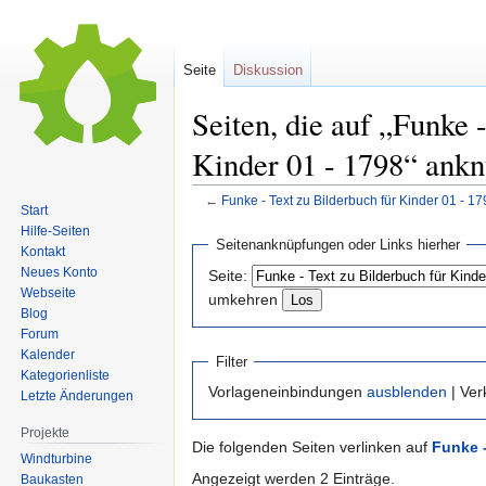
Seite
Diskussion
Seiten, die auf „Funke 
Kinder 01 - 1798“ ank
←
Funke - Text zu Bilderbuch für Kinder 01 - 17
Start
Hilfe-Seiten
Zur
Zur
Seitenanknüpfungen oder Links hierher
Kontakt
Navigation
Suche
Neues Konto
Seite:
springen
springen
Webseite
umkehren
Blog
Forum
Kalender
Filter
Kategorienliste
Vorlageneinbindungen
ausblenden
| Ve
Letzte Änderungen
Projekte
Die folgenden Seiten verlinken auf
Funke -
Windturbine
Angezeigt werden 2 Einträge.
Baukasten