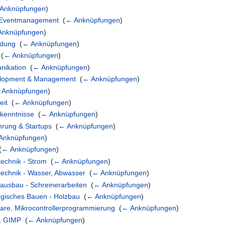
Anknüpfungen
)
en/Eventmanagement
‎
(
← Anknüpfungen
)
Anknüpfungen
)
ldung
‎
(
← Anknüpfungen
)
‎
(
← Anknüpfungen
)
unikation
‎
(
← Anknüpfungen
)
velopment & Management
‎
(
← Anknüpfungen
)
 Anknüpfungen
)
eit
‎
(
← Anknüpfungen
)
hkenntnisse
‎
(
← Anknüpfungen
)
hrung & Startups
‎
(
← Anknüpfungen
)
Anknüpfungen
)
(
← Anknüpfungen
)
technik - Strom
‎
(
← Anknüpfungen
)
technik - Wasser, Abwasser
‎
(
← Anknüpfungen
)
nausbau - Schreinerarbeiten
‎
(
← Anknüpfungen
)
logisches Bauen - Holzbau
‎
(
← Anknüpfungen
)
ftware, Mikrocontrollerprogrammierung
‎
(
← Anknüpfungen
)
e, GIMP
‎
(
← Anknüpfungen
)