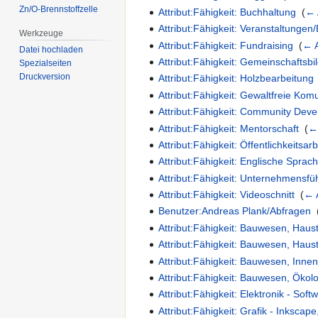
Zn/O-Brennstoffzelle
Attribut:Fähigkeit: Buchhaltung
‎
(
← 
Attribut:Fähigkeit: Veranstaltung
Werkzeuge
Attribut:Fähigkeit: Fundraising
‎
(
← 
Datei hochladen
Attribut:Fähigkeit: Gemeinschaftsbi
Spezialseiten
Druckversion
Attribut:Fähigkeit: Holzbearbeitung
Attribut:Fähigkeit: Gewaltfreie Kom
Attribut:Fähigkeit: Community De
Attribut:Fähigkeit: Mentorschaft
‎
(
←
Attribut:Fähigkeit: Öffentlichkeitsarb
Attribut:Fähigkeit: Englische Sprac
Attribut:Fähigkeit: Unternehmensfü
Attribut:Fähigkeit: Videoschnitt
‎
(
← 
Benutzer:Andreas Plank/Abfragen
‎
Attribut:Fähigkeit: Bauwesen, Haus
Attribut:Fähigkeit: Bauwesen, Haus
Attribut:Fähigkeit: Bauwesen, Inne
Attribut:Fähigkeit: Bauwesen, Öko
Attribut:Fähigkeit: Elektronik - So
Attribut:Fähigkeit: Grafik - Inkscap