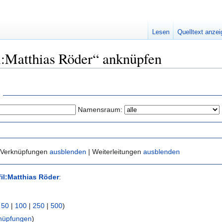
Lesen
Quelltext anze
il:Matthias Röder“ anknüpfen
Namensraum:
 Verknüpfungen
ausblenden
| Weiterleitungen
ausblenden
fil:Matthias Röder
:
|
50
|
100
|
250
|
500
)
nüpfungen
)