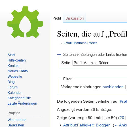
Profil
Diskussion
Seiten, die auf „Prof
←
Profil:Matthias Röder
Zur
Zur
Seitenanknüpfungen oder Links hierher
Start
Navigation
Suche
Hilfe-Seiten
Seite:
springen
springen
Kontakt
Neues Konto
Webseite
Filter
Blog
Vorlageneinbindungen
ausblenden
|
Forum
Kalender
Kategorienliste
Die folgenden Seiten verlinken auf
Pro
Letzte Änderungen
Angezeigt werden 26 Einträge.
Projekte
Zeige (vorherige 50 | nächste 50) (
20
Windturbine
Attribut:Fähigkeit: Bloggen
‎
(
← Ank
Baukasten