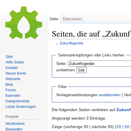
Seite
Diskussion
Seiten, die auf „Zukun
←
Zukunftsgeräte
Zur
Zur
Seitenanknüpfungen oder Links hierher
Start
Navigation
Suche
Hilfe-Seiten
Seite:
springen
springen
Kontakt
umkehren
Neues Konto
Webseite
Blog
Filter
Forum
Vorlageneinbindungen
ausblenden
| Ve
Kalender
Kategorienliste
Letzte Änderungen
Die folgenden Seiten verlinken auf
Zukunf
Projekte
Angezeigt werden 3 Einträge.
Windturbine
Zeige (vorherige 50 | nächste 50) (
20
|
50
Baukasten