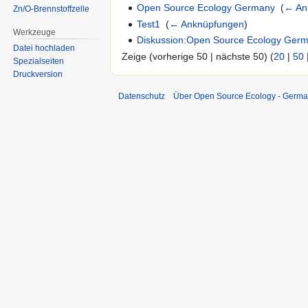
Open Source Ecology Germany
‎
(
← An
Zn/O-Brennstoffzelle
Test1
‎
(
← Anknüpfungen
)
Werkzeuge
Diskussion:Open Source Ecology Ger
Datei hochladen
Zeige (vorherige 50 | nächste 50) (
20
|
50
Spezialseiten
Druckversion
Datenschutz
Über Open Source Ecology - Germ