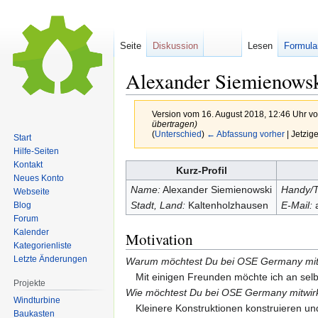
Seite
Diskussion
Lesen
Formula
Alexander Siemienows
Version vom 16. August 2018, 12:46 Uhr v
übertragen)
(
Unterschied
)
← Abfassung vorher
| Jetzig
Start
Hilfe-Seiten
Kontakt
Zur
Zur
Kurz-Profil
Neues Konto
Navigation
Suche
Name:
Alexander Siemienowski
Handy/Te
Webseite
springen
springen
Stadt, Land:
Kaltenholzhausen
E-Mail:
a
Blog
Forum
Kalender
Motivation
Kategorienliste
Letzte Änderungen
Warum möchtest Du bei OSE Germany mitm
Mit einigen Freunden möchte ich an selb
Projekte
Wie möchtest Du bei OSE Germany mitwir
Windturbine
Kleinere Konstruktionen konstruieren 
Baukasten