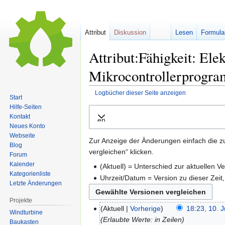
Attribut
Diskussion
Lesen
Formula
Attribut:Fähigkeit: Ele
Mikrocontrollerprogra
Logbücher dieser Seite anzeigen
Start
Hilfe-Seiten
Zur
Zur
Kontakt
Ausklappen
Navigation
Suche
Neues Konto
springen
springen
Webseite
Zur Anzeige der Änderungen einfach die z
Blog
vergleichen“ klicken.
Forum
Kalender
(Aktuell) = Unterschied zur aktuellen V
Kategorienliste
Uhrzeit/Datum = Version zu dieser Zei
Letzte Änderungen
Projekte
Aktuell
Vorherige
18:23, 10. J
Windturbine
Erlaubte Werte: in Zeilen
Baukasten