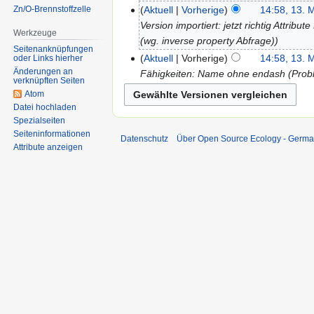
Zn/O-Brennstoffzelle
Aktuell
Vorherige
14:58, 13. 
Version importiert: jetzt richtig Attr
Werkzeuge
(wg. inverse property Abfrage)
Seitenanknüpfungen
Aktuell
Vorherige
14:58, 13. 
oder Links hierher
Änderungen an
Fähigkeiten: Name ohne endash (Probl
verknüpften Seiten
Atom
Datei hochladen
Spezialseiten
Seiten­informationen
Datenschutz
Über Open Source Ecology - Germ
Attribute anzeigen