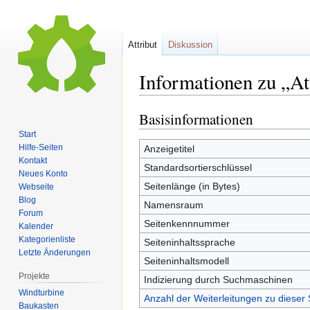
Attribut
Diskussion
Informationen zu „At
Basisinformationen
Zur
Zur
Navigation
Suche
Start
springen
springen
Hilfe-Seiten
Anzeigetitel
Kontakt
Standardsortierschlüssel
Neues Konto
Seitenlänge (in Bytes)
Webseite
Blog
Namensraum
Forum
Seitenkennnummer
Kalender
Kategorienliste
Seiteninhaltssprache
Letzte Änderungen
Seiteninhaltsmodell
Projekte
Indizierung durch Suchmaschinen
Windturbine
Anzahl der Weiterleitungen zu dieser 
Baukasten