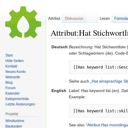
Attribut
Diskussion
Lesen
Formula
Attribut:Hat Stichwortl
Zur
Zur
Deutsch
Bezeichnung:
Hat Stichwortliste 
Navigation
Suche
oder Schlagwörtern (de). Code-B
Start
springen
springen
Hilfe-Seiten
Kontakt
Neues Konto
Webseite
Siehe auch „
Hat einsprachige Sti
Blog
Forum
English
Label:
Has keyword list (en).
Dat
Kalender
Example:
Kategorienliste
Letzte Änderungen
Projekte
Windturbine
See also “
Attribut:Has monolingu
Baukasten