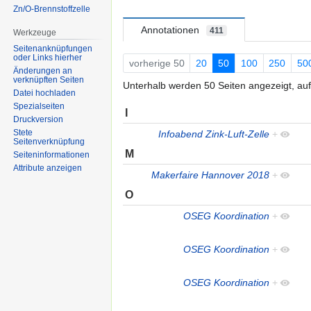
Zn/O-Brennstoffzelle
Annotationen
411
Werkzeuge
Seitenanknüpfungen
oder Links hierher
vorherige 50
20
50
100
250
50
Änderungen an
verknüpften Seiten
Unterhalb werden 50 Seiten angezeigt, auf
Datei hochladen
Spezialseiten
I
Druckversion
Stete
Infoabend Zink-Luft-Zelle
+
Seitenverknüpfung
M
Seiten­informationen
Attribute anzeigen
Makerfaire Hannover 2018
+
O
OSEG Koordination
+
OSEG Koordination
+
OSEG Koordination
+