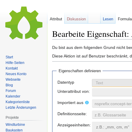
Attribut
Diskussion
Lesen
Formula
Bearbeite Eigenschaft: 
Zur
Zur
Du bist aus dem folgenden Grund nicht bere
Navigation
Suche
Diese Aktion ist auf Benutzer beschränkt, 
Start
springen
springen
Hilfe-Seiten
Kontakt
Eigenschaften definieren
Neues Konto
Webseite
Datentyp
Blog
Forum
Unterattribut von:
Kalender
Kategorienliste
Importiert aus
nsprefix:concept-te
Letzte Änderungen
Definitionsseite:
z.B. Glossarseite
Projekte
Windturbine
Anzeigeeinheiten:
Baukasten