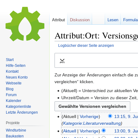
Attribut
Diskussion
Lesen
Formula
Attribut:Ort: Versionsg
Logbücher dieser Seite anzeigen
Zur
Zur
Start
Ausklappen
Navigation
Suche
Hilfe-Seiten
springen
springen
Kontakt
Zur Anzeige der Änderungen einfach die z
Neues Konto
vergleichen“ klicken.
Webseite
Blog
(Aktuell) = Unterschied zur aktuellen V
Forum
Uhrzeit/Datum = Version zu dieser Zei
Kalender
Kategorienliste
Letzte Änderungen
Aktuell
Vorherige
13:15, 9. J
Kategorie:Literaturverwaltung
Projekte
Windturbine
Aktuell
Vorherige
13:00, 9. J
Baukasten