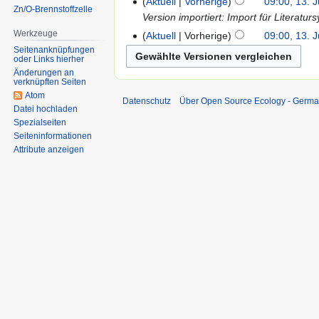
Aktuell
Vorherige
09:00, 13. 
Zn/O-Brennstoffzelle
Version importiert: Import für Literatu
Werkzeuge
Aktuell
Vorherige
09:00, 13. 
Seitenanknüpfungen
oder Links hierher
Änderungen an
verknüpften Seiten
Atom
Datenschutz
Über Open Source Ecology - Germ
Datei hochladen
Spezialseiten
Seiten­informationen
Attribute anzeigen