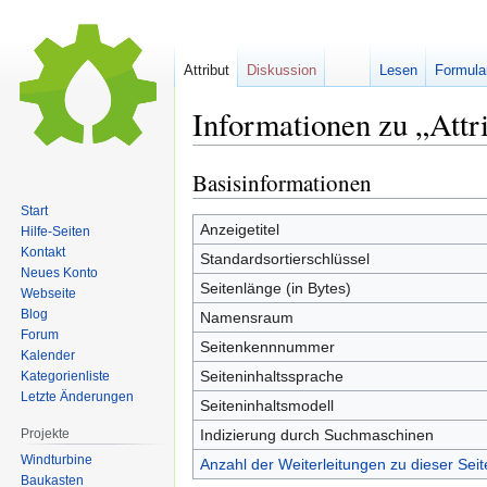
Attribut
Diskussion
Lesen
Formula
Informationen zu „Attri
Basisinformationen
Zur
Zur
Navigation
Suche
Start
springen
springen
Anzeigetitel
Hilfe-Seiten
Kontakt
Standardsortierschlüssel
Neues Konto
Seitenlänge (in Bytes)
Webseite
Blog
Namensraum
Forum
Seitenkennnummer
Kalender
Seiteninhaltssprache
Kategorienliste
Letzte Änderungen
Seiteninhaltsmodell
Projekte
Indizierung durch Suchmaschinen
Windturbine
Anzahl der Weiterleitungen zu dieser Seit
Baukasten