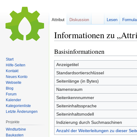
Attribut
Diskussion
Lesen
Formula
Informationen zu „Attr
Basisinformationen
Zur
Zur
Navigation
Suche
Start
springen
springen
Anzeigetitel
Hilfe-Seiten
Kontakt
Standardsortierschlüssel
Neues Konto
Seitenlänge (in Bytes)
Webseite
Blog
Namensraum
Forum
Seitenkennnummer
Kalender
Seiteninhaltssprache
Kategorienliste
Letzte Änderungen
Seiteninhaltsmodell
Projekte
Indizierung durch Suchmaschinen
Windturbine
Anzahl der Weiterleitungen zu dieser Seit
Baukasten