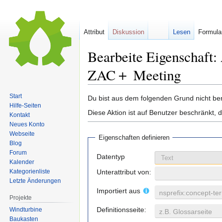
Attribut
Diskussion
Lesen
Formula
Bearbeite Eigenschaft:
ZAC＋ Meeting
Start
Zur
Zur
Du bist aus dem folgenden Grund nicht bere
Hilfe-Seiten
Navigation
Suche
Diese Aktion ist auf Benutzer beschränkt, 
Kontakt
springen
springen
Neues Konto
Webseite
Eigenschaften definieren
Blog
Forum
Datentyp
Kalender
Unterattribut von:
Kategorienliste
Letzte Änderungen
Importiert aus
nsprefix:concept-te
Projekte
Definitionsseite:
Windturbine
z.B. Glossarseite
Baukasten