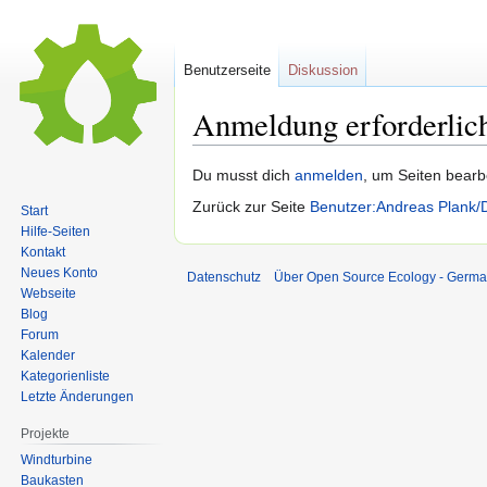
Benutzerseite
Diskussion
Anmeldung erforderlic
Zur
Zur
Du musst dich
anmelden
, um Seiten bearb
Navigation
Suche
Zurück zur Seite
Benutzer:Andreas Plank/D
Start
springen
springen
Hilfe-Seiten
Kontakt
Neues Konto
Datenschutz
Über Open Source Ecology - Germ
Webseite
Blog
Forum
Kalender
Kategorienliste
Letzte Änderungen
Projekte
Windturbine
Baukasten