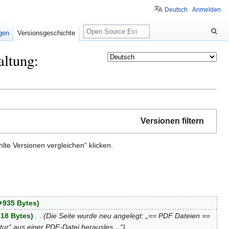
Deutsch
Anmelden
Suche
igen
Versionsgeschichte
altung:
Versionen filtern
te Versionen vergleichen“ klicken.
+935 Bytes
18 Bytes
‎
Die Seite wurde neu angelegt: „== PDF Dateien ==
tur“ aus einer PDF-Datei herausles…“