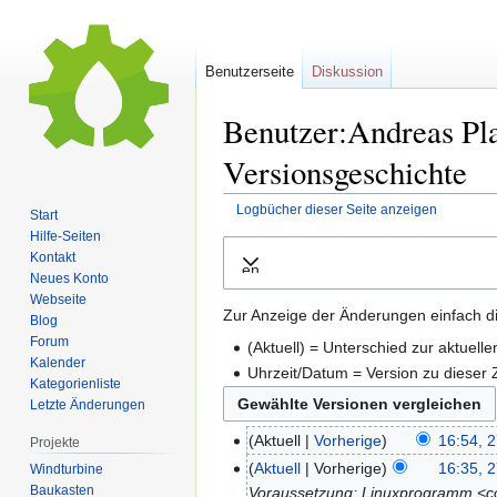
Benutzerseite
Diskussion
Benutzer:Andreas Pla
Versionsgeschichte
Logbücher dieser Seite anzeigen
Start
Hilfe-Seiten
Zur
Zur
Kontakt
Ausklappen
Navigation
Suche
Neues Konto
springen
springen
Webseite
Zur Anzeige der Änderungen einfach di
Blog
Forum
(Aktuell) = Unterschied zur aktuell
Kalender
Uhrzeit/Datum = Version zu dieser
Kategorienliste
Letzte Änderungen
Aktuell
Vorherige
16:54, 
Projekte
Aktuell
Vorherige
16:35, 
Windturbine
Baukasten
Voraussetzung: Linuxprogramm <cod