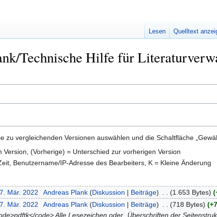
Lesen
Quelltext anze
nk/Technische Hilfe für Literaturverw
e zu vergleichenden Versionen auswählen und die Schaltfläche „Gewähl
en Version, (Vorherige) = Unterschied zur vorherigen Version
 Zeit, Benutzername/IP-Adresse des Bearbeiters, K = Kleine Änderung
27. Mär. 2022
‎
Andreas Plank
Diskussion
Beiträge
‎
1.653 Bytes
27. Mär. 2022
‎
Andreas Plank
Diskussion
Beiträge
‎
718 Bytes
+7
e>pdftk</code> Alle Lesezeichen oder „Überschriften der Seitenstruk