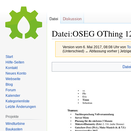
Datei
Diskussion
Datei:OSEG OThing 12
Version vom 6. Mai 2017, 08:08 Uhr von
To
(Unterschied) ← Abfassung vorher | Jetzig
Start
Hilfe-Seiten
Date
Kontakt
Zur
Zur
Neues Konto
Navigation
Suche
Webseite
springen
springen
Blog
Forum
Kalender
Kategorienliste
Letzte Änderungen
Projekte
Windturbine
Baukasten