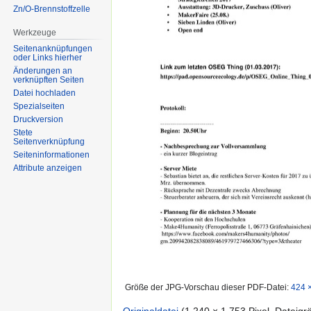
Zn/O-Brennstoffzelle
Werkzeuge
Seitenanknüpfungen
oder Links hierher
Änderungen an
verknüpften Seiten
Datei hochladen
Spezialseiten
Druckversion
Stete
Seitenverknüpfung
Seiten­informationen
Attribute anzeigen
Größe der JPG-Vorschau dieser PDF-Datei:
424 ×
Originaldatei
‎
(1.240 × 1.753 Pixel, Dateig