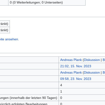
0 (0 Weiterleitungen; 0 Unterseiten)
ränkt)
ränkt)
eite ansehen.
Andreas Plank
(
Diskussion
|
B
21:02, 15. Nov. 2023
Andreas Plank
(
Diskussion
|
B
09:58, 23. Nov. 2023
4
n
1
tungen (innerhalb der letzten 90 Tagen)
0
kürzlich erfolgten Bearbeitungen
0