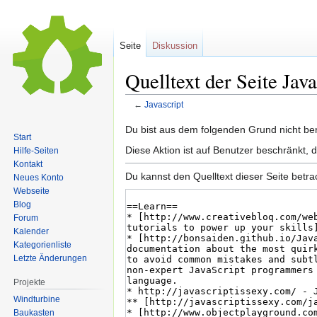
Seite
Diskussion
Quelltext der Seite Java
←
Javascript
Zur
Zur
Du bist aus dem folgenden Grund nicht bere
Start
Navigation
Suche
Diese Aktion ist auf Benutzer beschränkt, 
Hilfe-Seiten
springen
springen
Kontakt
Du kannst den Quelltext dieser Seite betr
Neues Konto
Webseite
Blog
Forum
Kalender
Kategorienliste
Letzte Änderungen
Projekte
Windturbine
Baukasten