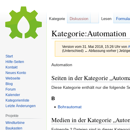
Kategorie
Diskussion
Lesen
Formula
Kategorie:Automation
Version vom 31. Mai 2018, 15:26 Uhr von
A
(Unterschied) ← Abfassung vorher | Jetzig
Start
Hilfe-Seiten
Zur
Zur
Automation
Kontakt
Navigation
Suche
Neues Konto
Seiten in der Kategorie „Autom
springen
springen
Webseite
Blog
Diese Kategorie enthält nur die folgende Se
Forum
Kalender
B
Kategorienliste
Letzte Änderungen
Bohrautomat
Projekte
Medien in der Kategorie „Auto
Windturbine
Baukasten
Folgende 2 Dateien sind in dieser Kategor