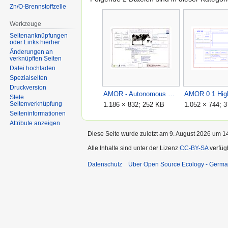
Zn/O-Brennstoffzelle
Werkzeuge
Seitenanknüpfungen
oder Links hierher
Änderungen an
verknüpften Seiten
Datei hochladen
Spezialseiten
Druckversion
AMOR - Autonomous milking et other robot (High level overview, 20171106).jpg
Stete
Seitenverknüpfung
1.186 × 832; 252 KB
1.052 × 744; 
Seiten­informationen
Attribute anzeigen
Diese Seite wurde zuletzt am 9. August 2026 um 14
Alle Inhalte sind unter der Lizenz
CC-BY-SA
verfüg
Datenschutz
Über Open Source Ecology - Germ