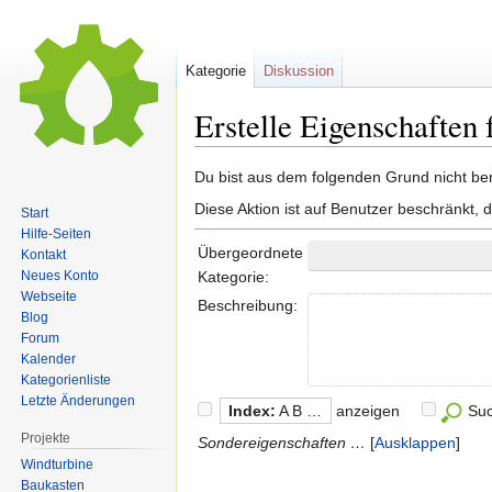
Kategorie
Diskussion
Erstelle Eigenschaften 
Zur
Zur
Du bist aus dem folgenden Grund nicht bere
Navigation
Suche
Diese Aktion ist auf Benutzer beschränkt, 
Start
springen
springen
Hilfe-Seiten
Übergeordnete
Kontakt
Neues Konto
Kategorie:
Webseite
Beschreibung:
Blog
Forum
Kalender
Kategorienliste
Letzte Änderungen
Index:
A B …
anzeigen
Su
Projekte
Sondereigenschaften …
Ausklappen
Windturbine
Baukasten