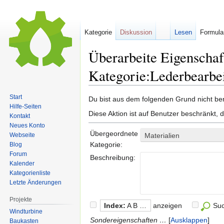
Kategorie
Diskussion
Lesen
Formula
Überarbeite Eigenschaf
Kategorie:Lederbearbe
Start
Zur
Zur
Du bist aus dem folgenden Grund nicht bere
Hilfe-Seiten
Navigation
Suche
Diese Aktion ist auf Benutzer beschränkt, 
Kontakt
springen
springen
Neues Konto
Übergeordnete
Webseite
Materialien
Kategorie:
Blog
Forum
Beschreibung:
Kalender
Kategorienliste
Letzte Änderungen
Projekte
Index:
A B …
anzeigen
Su
Windturbine
Sondereigenschaften …
Ausklappen
Baukasten