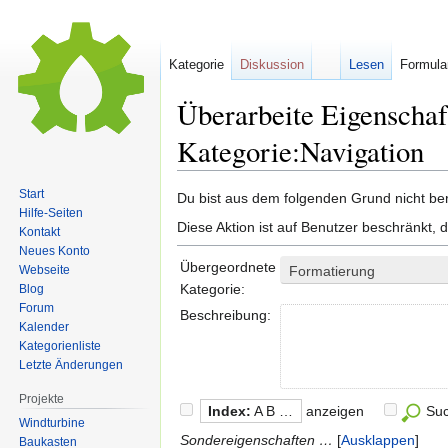
Kategorie
Diskussion
Lesen
Formula
Überarbeite Eigenschaf
Kategorie:Navigation
Start
Zur
Zur
Du bist aus dem folgenden Grund nicht bere
Hilfe-Seiten
Navigation
Suche
Diese Aktion ist auf Benutzer beschränkt, 
Kontakt
springen
springen
Neues Konto
Übergeordnete
Webseite
Formatierung
Kategorie:
Blog
Forum
Beschreibung:
Kalender
Kategorienliste
Letzte Änderungen
Projekte
Index:
A B …
anzeigen
Su
Windturbine
Sondereigenschaften …
Ausklappen
Baukasten