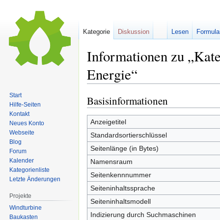
Kategorie
Diskussion
Lesen
Formula
Informationen zu „Kat
Energie“
Start
Basisinformationen
Zur
Zur
Hilfe-Seiten
Navigation
Suche
Kontakt
springen
springen
Anzeigetitel
Neues Konto
Webseite
Standardsortierschlüssel
Blog
Seitenlänge (in Bytes)
Forum
Kalender
Namensraum
Kategorienliste
Seitenkennnummer
Letzte Änderungen
Seiteninhaltssprache
Projekte
Seiteninhaltsmodell
Windturbine
Indizierung durch Suchmaschinen
Baukasten