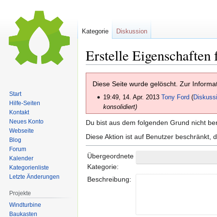
Kategorie
Diskussion
Erstelle Eigenschaften 
Zur
Zur
Diese Seite wurde gelöscht. Zur Informa
Navigation
Suche
Start
19:49, 14. Apr. 2013
Tony Ford
Diskuss
springen
springen
Hilfe-Seiten
konsolidiert)
Kontakt
Neues Konto
Du bist aus dem folgenden Grund nicht bere
Webseite
Diese Aktion ist auf Benutzer beschränkt, 
Blog
Forum
Übergeordnete
Kalender
Kategorie:
Kategorienliste
Letzte Änderungen
Beschreibung:
Projekte
Windturbine
Baukasten