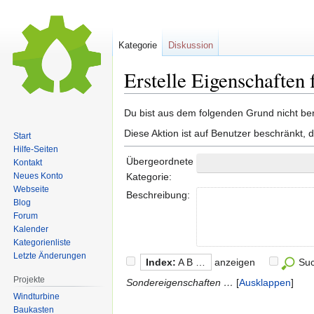
Kategorie
Diskussion
Erstelle Eigenschaften 
Zur
Zur
Du bist aus dem folgenden Grund nicht bere
Navigation
Suche
Diese Aktion ist auf Benutzer beschränkt, 
Start
springen
springen
Hilfe-Seiten
Übergeordnete
Kontakt
Neues Konto
Kategorie:
Webseite
Beschreibung:
Blog
Forum
Kalender
Kategorienliste
Letzte Änderungen
Index:
A B …
anzeigen
Su
Projekte
Sondereigenschaften …
Ausklappen
Windturbine
Baukasten