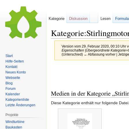
Kategorie
Diskussion
Lesen
Formula
Kategorie:Stirlingmoto
Version vom 29. Februar 2020, 00:10 Uhr 
Eigenschaften |Übergeordnete Kategorie=G
(Unterschied) ← Abfassung vorher | Jetzig
Start
Hilfe-Seiten
Kontakt
Zur
Zur
Neues Konto
Navigation
Suche
Webseite
springen
springen
Blog
Forum
Medien in der Kategorie „Stirl
Kalender
Kategorienliste
Diese Kategorie enthält nur folgende Datei
Letzte Änderungen
Projekte
Windturbine
Baukasten