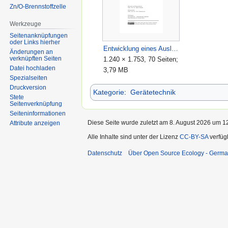
Zn/O-Brennstoffzelle
Werkzeuge
Seitenanknüpfungen
oder Links hierher
Entwicklung eines Auslegungswerkzeuges für Stirlingmotoren (Bachelorarbeit von Martin Schott, 20. April 2015).pdf
Änderungen an
verknüpften Seiten
1.240 × 1.753, 70 Seiten;
Datei hochladen
3,79 MB
Spezialseiten
Druckversion
Kategorie
:
Gerätetechnik
Stete
Seitenverknüpfung
Seiten­informationen
Diese Seite wurde zuletzt am 8. August 2026 um 12
Attribute anzeigen
Alle Inhalte sind unter der Lizenz
CC-BY-SA
verfüg
Datenschutz
Über Open Source Ecology - Germ