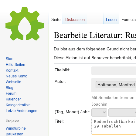
Seite
Diskussion
Lesen
Formula
Bearbeite Literatur: 
Zur
Zur
Du bist aus dem folgenden Grund nicht bere
Navigation
Suche
Diese Aktion ist auf Benutzer beschränkt, 
Start
springen
springen
Hilfe-Seiten
Titelbild:
Kontakt
Neues Konto
Autor:
Webseite
Hoffmann, Manfred
Blog
Forum
Mit Semikolon trennen.
Kalender
Joachim
Kategorienliste
Letzte Änderungen
(Tag, Monat) Jahr:
Titel:
Projekte
Windturbine
Baukasten