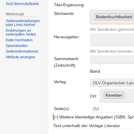
Zn/O-Brennstoffzelle
Titel-Ergänzung:
Stichworte:
Werkzeuge
Bodenfruchtbarkeit
Seitenanknüpfungen
oder Links hierher
Mit Semikolon-getrennt
Änderungen an
verknüpften Seiten
Herausgeber:
Datei hochladen
Spezialseiten
Mit Semikolon trennen.
Seiten­informationen
Attribute anzeigen
Sammelwerk:
(Zeitschrift)
Band:
Verlag:
OLV Organischer Land
Kevelaer
Ort:
Seite(n):
+
Weitere kleinteilige Angaben (ISBN, S
Text unterhalb der Vorlage Literatur