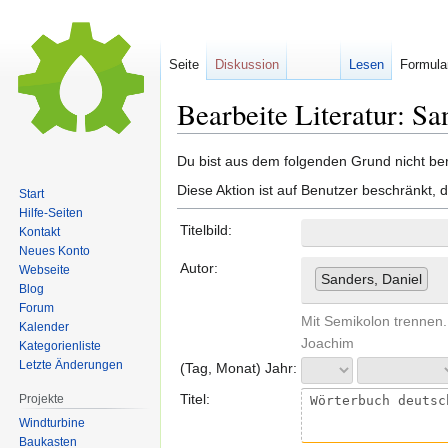
Seite
Diskussion
Lesen
Formula
Bearbeite Literatur: S
Zur
Zur
Du bist aus dem folgenden Grund nicht bere
Navigation
Suche
Diese Aktion ist auf Benutzer beschränkt, 
Start
springen
springen
Hilfe-Seiten
Titelbild:
Kontakt
Neues Konto
Autor:
Webseite
Sanders, Daniel
Blog
Forum
Mit Semikolon trennen.
Kalender
Joachim
Kategorienliste
Letzte Änderungen
(Tag, Monat) Jahr:
Titel:
Projekte
Windturbine
Baukasten