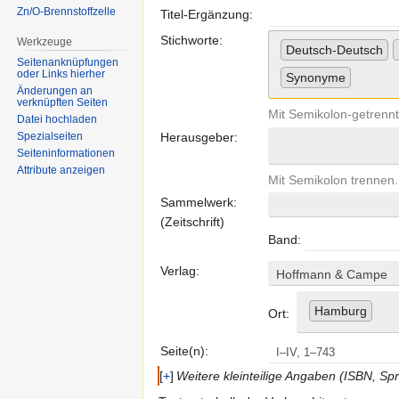
Zn/O-Brennstoffzelle
Titel-Ergänzung:
Stichworte:
Werkzeuge
Deutsch-Deutsch
Seitenanknüpfungen
oder Links hierher
Synonyme
Änderungen an
verknüpften Seiten
Mit Semikolon-getrennt
Datei hochladen
Spezialseiten
Herausgeber:
Seiten­informationen
Attribute anzeigen
Mit Semikolon trennen.
Sammelwerk:
(Zeitschrift)
Band:
Verlag:
Hoffmann & Campe
Hamburg
Ort:
Seite(n):
+
Weitere kleinteilige Angaben (ISBN, S